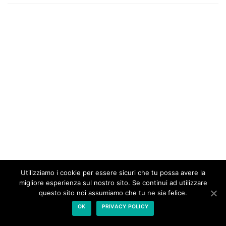
Utilizziamo i cookie per essere sicuri che tu possa avere la
migliore esperienza sul nostro sito. Se continui ad utilizzare
questo sito noi assumiamo che tu ne sia felice.
Comitati noiNO |
Informativa Privacy & Cookie Policy
|
OK
PRIVACY POLICY
Theme Neve